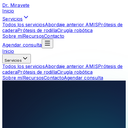
Dr.
Miravete
Inicio
Servicios
Todos los servicios
Abordaje anterior AMIS
Prótesis de
cadera
Prótesis de rodilla
Cirugía robótica
Sobre mí
Recursos
Contacto
Agendar consulta
Inicio
Servicios
Todos los servicios
Abordaje anterior AMIS
Prótesis de
cadera
Prótesis de rodilla
Cirugía robótica
Sobre mí
Recursos
Contacto
Agendar consulta